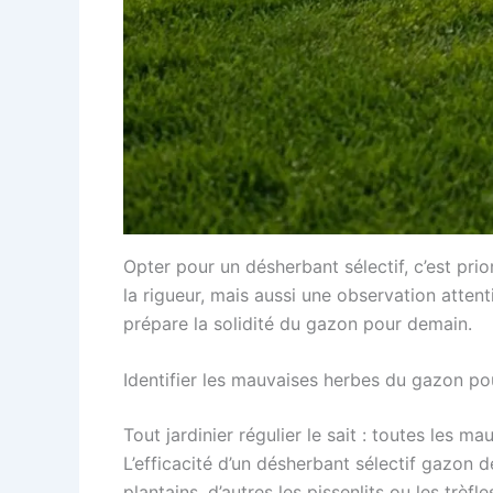
Opter pour un désherbant sélectif, c’est pri
la rigueur, mais aussi une observation atten
prépare la solidité du gazon pour demain.
Identifier les mauvaises herbes du gazon pou
Tout jardinier régulier le sait : toutes les m
L’efficacité d’un désherbant sélectif gazon 
plantains, d’autres les pissenlits ou les trèfle