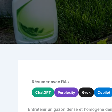
Résumer avec l'IA :
ChatGPT
Perplexity
Grok
Copilot
Entretenir un gazon dense et homogène demeu