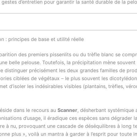
gestes d’entretien pour garantir la santé durable de la pel
: principes de base et utilité réelle
pparition des premiers pissenlits ou du trèfle blanc se comp
une belle pelouse. Toutefois, la précipitation mène souvent 
de distinguer précisément les deux grandes familles de produi
ories ciblées de végétaux – le plus souvent les dicotylédone
d’isoler les indésirables visibles (plantains, trèfles, véron
réside dans le recours au
Scanner
, désherbant systémique a
sations d’usage, il éradique ces espèces sans dégrader la 
terre à nu, provoquant une cascade de déséquilibres à long
nne plus », voilà un mantra à garder à l’esprit pour toute i