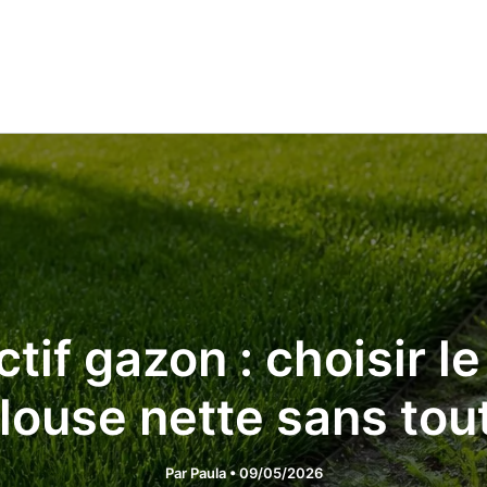
if gazon : choisir l
louse nette sans tout
Par
Paula
•
09/05/2026