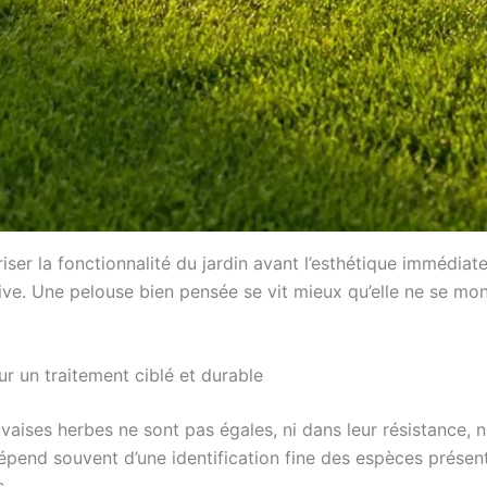
oriser la fonctionnalité du jardin avant l’esthétique immé
tive. Une pelouse bien pensée se vit mieux qu’elle ne se mon
r un traitement ciblé et durable
auvaises herbes ne sont pas égales, ni dans leur résistance, 
dépend souvent d’une identification fine des espèces présent
s.