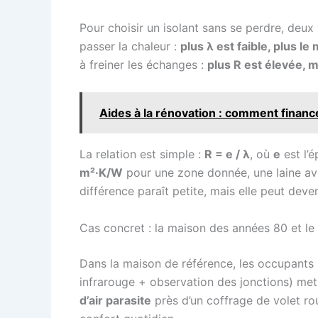
Pour choisir un isolant sans se perdre, deu
passer la chaleur :
plus λ est faible, plus le
à freiner les échanges :
plus R est élevée, me
Aides à la rénovation : comment finance
La relation est simple :
R = e / λ
, où
e
est l’
m²·K/W
pour une zone donnée, une laine a
différence paraît petite, mais elle peut de
Cas concret : la maison des années 80 et le 
Dans la maison de référence, les occupants 
infrarouge + observation des jonctions) me
d’air parasite
près d’un coffrage de volet rou