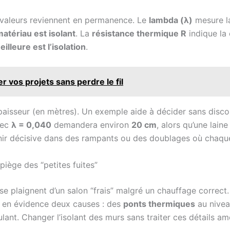
x valeurs reviennent en permanence. Le
lambda (λ)
mesure la
 matériau est isolant
. La
résistance thermique R
indique la
illeure est l’isolation
.
r vos projets sans perdre le fil
épaisseur (en mètres). Un exemple aide à décider sans disco
vec
λ = 0,040
demandera environ
20 cm
, alors qu’une lain
venir décisive dans des rampants ou des doublages où chaq
piège des “petites fuites”
se plaignent d’un salon “frais” malgré un chauffage correct
t en évidence deux causes : des
ponts thermiques
au nivea
lant. Changer l’isolant des murs sans traiter ces détails amé