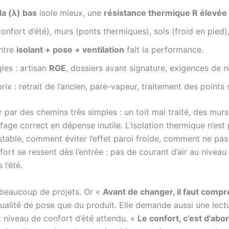
a (λ) bas
isole mieux, une
résistance thermique R élevée
onfort d’été), murs (ponts thermiques), sols (froid en pied),
ntre
isolant + pose + ventilation
fait la performance.
les : artisan
RGE
, dossiers avant signature, exigences de n
rix : retrait de l’ancien, pare-vapeur, traitement des points s
ar des chemins très simples : un toit mal traité, des murs d
fage correct en dépense inutile. L’isolation thermique n’est p
able, comment éviter l’effet paroi froide, comment ne pas
nfort se ressent dès l’entrée : pas de courant d’air au nivea
l’été.
 beaucoup de projets. Or «
Avant de changer, il faut compr
alité de pose que du produit. Elle demande aussi une lectur
et niveau de confort d’été attendu. «
Le confort, c’est d’ab