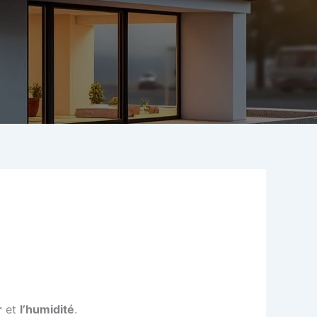
r
et
l’humidité
.