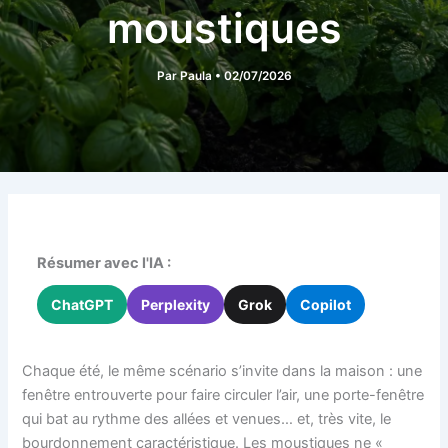
moustiques
Par
Paula
•
02/07/2026
Résumer avec l'IA :
ChatGPT
Perplexity
Grok
Copilot
Chaque été, le même scénario s’invite dans la maison : une
fenêtre entrouverte pour faire circuler l’air, une porte-fenêtre
qui bat au rythme des allées et venues… et, très vite, le
bourdonnement caractéristique. Les moustiques ne «