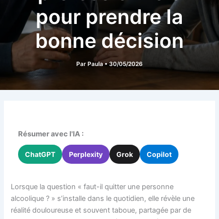
pour prendre la
bonne décision
Par
Paula
•
30/05/2026
Résumer avec l'IA :
ChatGPT
Perplexity
Grok
Copilot
Lorsque la question « faut-il quitter une personne
alcoolique ? » s’installe dans le quotidien, elle révèle une
réalité douloureuse et souvent taboue, partagée par de