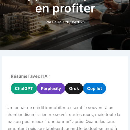
en profiter
Par
Paula
•
26/05/2026
Résumer avec l'IA :
ChatGPT
Perplexity
Grok
Copilot
Un rachat de crédit immobilier ressemble souvent à un
chantier discret : rien ne se voit sur les murs, mais toute la
maison peut mieux “fonctionner” après. Quand les taux
remontent puis se stabilisent, quand le budget se tend à