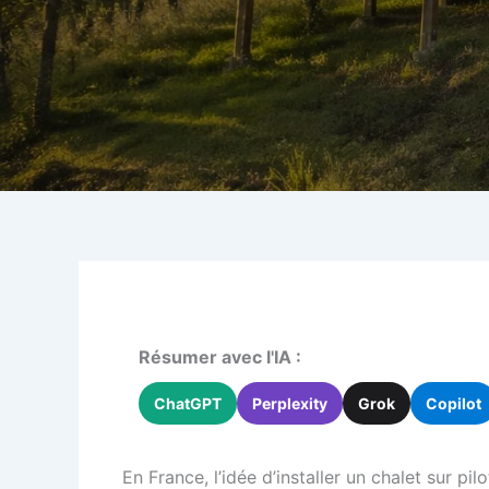
Résumer avec l'IA :
ChatGPT
Perplexity
Grok
Copilot
En France, l’idée d’installer un chalet sur pi