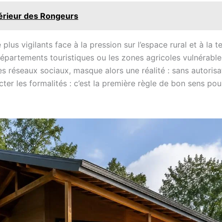
ntérieur des Rongeurs
lus vigilants face à la pression sur l’espace rural et à la 
s départements touristiques ou les zones agricoles vulnérabl
s réseaux sociaux, masque alors une réalité : sans autorisa
ter les formalités : c’est la première règle de bon sens pour 