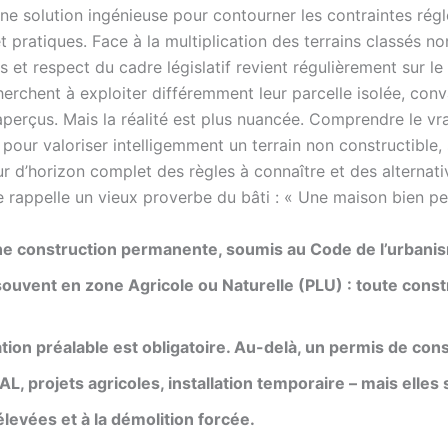
e solution ingénieuse pour contourner les contraintes rég
pratiques. Face à la multiplication des terrains classés non
es et respect du cadre législatif revient régulièrement sur l
herchent à exploiter différemment leur parcelle isolée, co
perçus. Mais la réalité est plus nuancée. Comprendre le vr
 pour valoriser intelligemment un terrain non constructible,
ur d’horizon complet des règles à connaître et des alternat
 rappelle un vieux proverbe du bâti : « Une maison bien pe
t une construction permanente, soumis au Code de l’urba
 souvent en zone Agricole ou Naturelle (PLU) : toute cons
 préalable est obligatoire. Au-delà, un permis de construi
AL, projets agricoles, installation temporaire – mais elles
levées et à la démolition forcée.