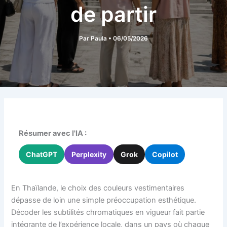
de partir
Par
Paula
•
06/05/2026
Résumer avec l'IA :
ChatGPT
Perplexity
Grok
Copilot
En Thaïlande, le choix des couleurs vestimentaires
dépasse de loin une simple préoccupation esthétique.
Décoder les subtilités chromatiques en vigueur fait partie
intégrante de l’expérience locale, dans un pays où chaque