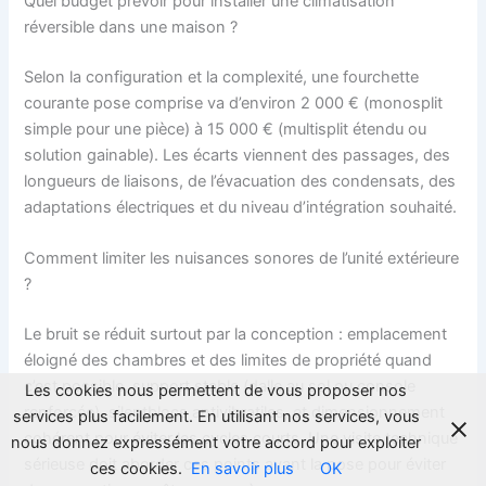
Quel budget prévoir pour installer une climatisation
réversible dans une maison ?
Selon la configuration et la complexité, une fourchette
courante pose comprise va d’environ 2 000 € (monosplit
simple pour une pièce) à 15 000 € (multisplit étendu ou
solution gainable). Les écarts viennent des passages, des
longueurs de liaisons, de l’évacuation des condensats, des
adaptations électriques et du niveau d’intégration souhaité.
Comment limiter les nuisances sonores de l’unité extérieure
?
Le bruit se réduit surtout par la conception : emplacement
éloigné des chambres et des limites de propriété quand
c’est possible, support stable (dalle au sol ou console
Les cookies nous permettent de vous proposer nos
renforcée), silentblocs antivibratiles, et dimensionnement
services plus facilement. En utilisant nos services, vous
cohérent pour éviter les cycles courts. Une visite technique
nous donnez expressément votre accord pour exploiter
sérieuse doit aborder ces points avant la pose pour éviter
ces cookies.
En savoir plus
OK