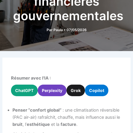
financières
gouvernementales
Par
Paula
•
07/05/2026
Résumer avec l'IA :
ChatGPT
Perplexity
Grok
Copilot
Penser “confort global”
: une climatisation réversible
(PAC air-air) rafraîchit, chauffe, mais influence aussi le
bruit
, l’
esthétique
et la
facture
.