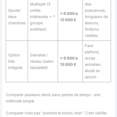
Multisplit (3
des
Ajouter
unités
puissances,
≈ 6 000 à
deux
intérieures + 1
longueurs de
12 000 €
chambres
groupe
liaisons,
extérieur)
finitions
visibles
Faux
plafond,
Option
Gainable /
≈ 9 000 à
accès
très
réseau (selon
15 000 €
entretien,
intégrée
faisabilité)
étude en
amont
Comparer plusieurs devis sans perdre de temps : une
méthode simple
Comparer n’est pas “prendre le moins cher”. C’est vérifier