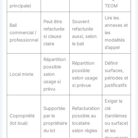
principale)
TEOM
Lire les
Peut être
Souvent
Bail
annexes et
refacturée
refacturée
commercial /
les
si clause
aussi, selon
professionnel
modalités
claire
le bail
d’appel
Répartition
Répartition
Définir
possible
possible
surfaces,
Local mixte
selon
selon usage
périodes et
usage si
si prévue
justificatifs
prévu
Exiger la
Supportée
Refacturation
clé
Copropriété
par le
possible au
(tantièmes
(lot loué)
propriétaire
locataire
ou surface)
du lot
selon règles
et les
documents