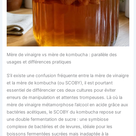
Mère de vinaigre vs mère de kombucha : parallèle des
usages et différences pratiques
S’il existe une confusion fréquente entre la mère de vinaigre
et la mère de kombucha (ou SCOBY), il est pourtant
essentiel de différencier ces deux cultures pour éviter
erreurs de manipulation et attentes trompeuses. Là où la
mère de vinaigre métamorphose l’alcool en acide grâce aux
bactéries acétiques, le SCOBY du kombucha repose sur
une double fermentation de sucre : une symbiose
complexe de bactéries et de levures, idéale pour les
boissons fermentées sucrées mais inadaptée à la