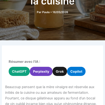
la cuisine
Par
Paula
•
16/05/2026
Résumer avec l'IA :
ChatGPT
Perplexity
Grok
Copilot
Beaucoup pensent que la mère vinaigre est réservée aux
initiés de la cuisine ou aux amateurs de fermentation.
Pourtant, ce disque gélatineux apparu au fond d’un bocal
de vin oublié incarne bien plus qu’un phénomène étrange.