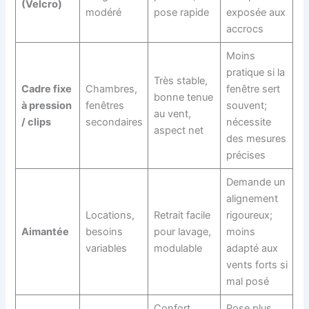
(Velcro)
modéré
pose rapide
exposée aux
accrocs
Moins
pratique si la
Très stable,
Cadre fixe
Chambres,
fenêtre sert
bonne tenue
à pression
fenêtres
souvent;
au vent,
/ clips
secondaires
nécessite
aspect net
des mesures
précises
Demande un
alignement
Locations,
Retrait facile
rigoureux;
Aimantée
besoins
pour lavage,
moins
variables
modulable
adapté aux
vents forts si
mal posé
Confort
Pose plus