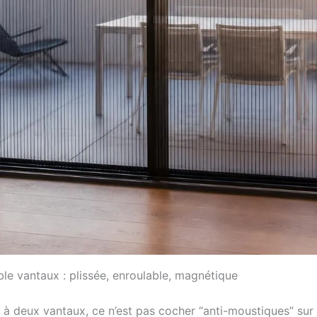
e vantaux : plissée, enroulable, magnétique
 à deux vantaux, ce n’est pas cocher “anti-moustiques” sur