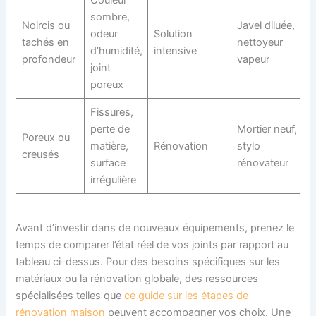
Couleur
U
sombre,
Noircis ou
Javel diluée,
p
odeur
Solution
tachés en
nettoyeur
t
d’humidité,
intensive
profondeur
vapeur
z
joint
d
poreux
Fissures,
V
perte de
Mortier neuf,
Poreux ou
l
matière,
Rénovation
stylo
creusés
i
surface
rénovateur
a
irrégulière
Avant d’investir dans de nouveaux équipements, prenez le
temps de comparer l’état réel de vos joints par rapport au
tableau ci-dessus. Pour des besoins spécifiques sur les
matériaux ou la rénovation globale, des ressources
spécialisées telles que
ce guide sur les étapes de
rénovation maison
peuvent accompagner vos choix. Une