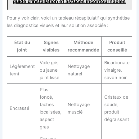
guide d'installation et astuces incontournables
Pour y voir clair, voici un tableau récapitulatif qui synthétise
les diagnostics visuels et leur solution associée :
État du
Signes
Méthode
Produit
P
joint
visibles
recommandée
conseillé
Voile gris
Bicarbonate,
M
Légèrement
Nettoyage
ou jaune,
vinaigre,
j
terni
naturel
joint lisse
savon noir
r
Plus
foncé,
Cristaux de
P
taches
Nettoyage
soude,
Encrassé
g
localisées,
musclé
produit
v
aspect
dégraissant
gras