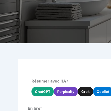
Résumer avec l'IA :
ChatGPT
Perplexity
Grok
Copilot
En bref