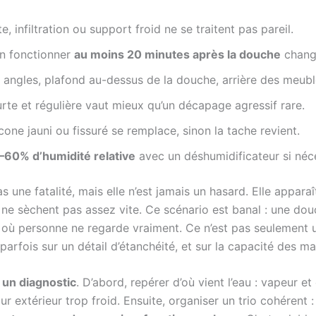
e, infiltration ou support froid ne se traitent pas pareil.
ion fonctionner
au moins 20 minutes après la douche
change
s, angles, plafond au-dessus de la douche, arrière des meuble
rte et régulière vaut mieux qu’un décapage agressif rare.
icone jauni ou fissuré se remplace, sinon la tache revient.
–60% d’humidité relative
avec un déshumidificateur si néce
s une fatalité, mais elle n’est jamais un hasard. Elle appara
 ne sèchent pas assez vite. Ce scénario est banal : une dou
 là où personne ne regarde vraiment. Ce n’est pas seulement 
n, parfois sur un détail d’étanchéité, et sur la capacité des ma
un diagnostic
. D’abord, repérer d’où vient l’eau : vapeur e
ur extérieur trop froid. Ensuite, organiser un trio cohérent : 