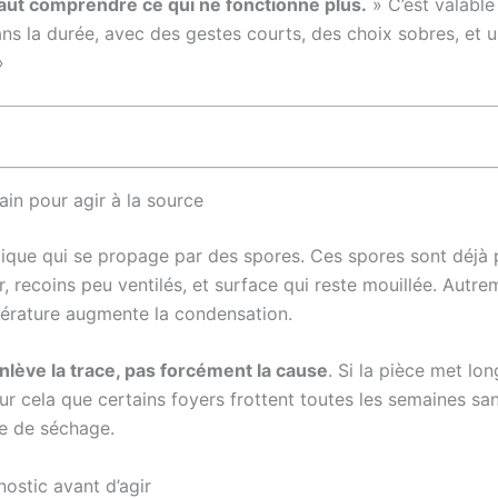
faut comprendre ce qui ne fonctionne plus.
» C’est valable
ans la durée, avec des gestes courts, des choix sobres, et 
»
in pour agir à la source
ue qui se propage par des spores. Ces spores sont déjà pré
 recoins peu ventilés, et surface qui reste mouillée. Autreme
mpérature augmente la condensation.
nlève la trace, pas forcément la cause
. Si la pièce met lon
ur cela que certains foyers frottent toutes les semaines san
te de séchage.
gnostic avant d’agir