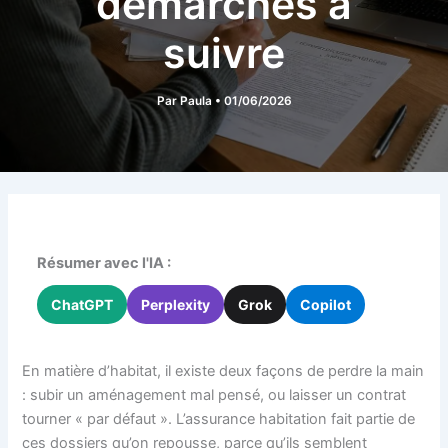
démarches à
suivre
Par
Paula
•
01/06/2026
Résumer avec l'IA :
ChatGPT
Perplexity
Grok
Copilot
En matière d’habitat, il existe deux façons de perdre la main
: subir un aménagement mal pensé, ou laisser un contrat
tourner « par défaut ». L’assurance habitation fait partie de
ces dossiers qu’on repousse, parce qu’ils semblent