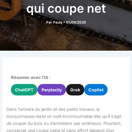
qui coupe net
Par
Paula
•
01/06/2026
Résumer avec l'IA :
ChatGPT
Perplexity
Grok
Copilot
Dans l’univers du jardin et des petits travaux, la
tronçonneuse reste un outil incontournable dès qu’il s’agit
de couper du bois ou d’entretenir ses extérieurs. Pourtant,
conserver une coupe nette et sans effort dépend d’un